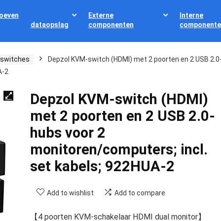
oeven
Externe
Interne
dataopslag
componenten
componente
switches
Depzol KVM-switch (HDMI) met 2 poorten en 2 USB 2.0
A-2
Depzol KVM-switch (HDMI)
met 2 poorten en 2 USB 2.0-
hubs voor 2
monitoren/computers; incl.
set kabels; 922HUA-2
Add to wishlist
Add to compare
【4 poorten KVM-schakelaar HDMI dual monitor】