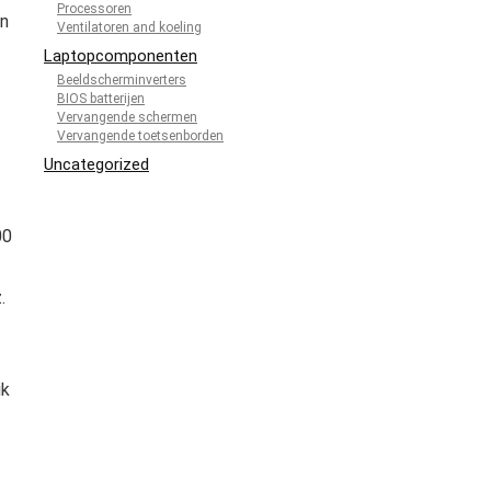
Processoren
en
Ventilatoren and koeling
Laptopcomponenten
Beeldscherminverters
BIOS batterijen
Vervangende schermen
Vervangende toetsenborden
Uncategorized
00
.
ik