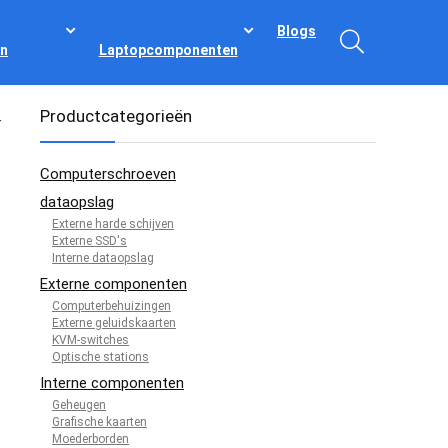
Blogs
n
Laptopcomponenten
Productcategorieën
-
Computerschroeven
dataopslag
Externe harde schijven
Externe SSD's
Interne dataopslag
Externe componenten
Computerbehuizingen
Externe geluidskaarten
KVM-switches
Optische stations
Interne componenten
Geheugen
Grafische kaarten
Moederborden