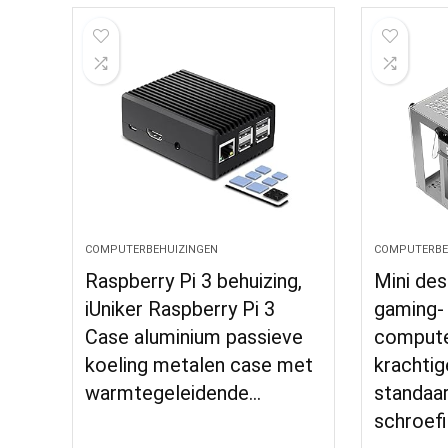
COMPUTERBEHUIZINGEN
COMPUTERBE
Raspberry Pi 3 behuizing,
Mini des
iUniker Raspberry Pi 3
gaming-
Case aluminium passieve
compute
koeling metalen case met
krachti
warmtegeleidende…
standaa
schroefi