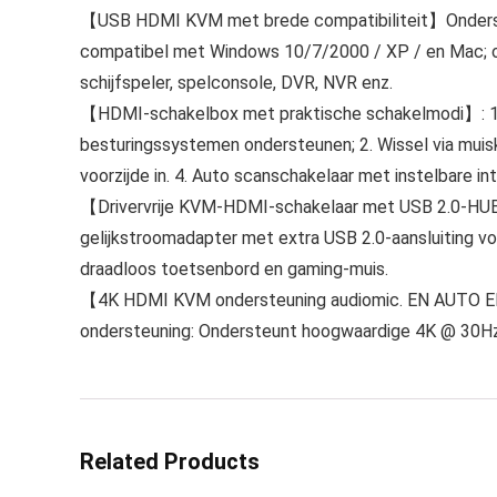
【USB HDMI KVM met brede compatibiliteit】Onderste
compatibel met Windows 10/7/2000 / XP / en Mac; 
schijfspeler, spelconsole, DVR, NVR enz.
【HDMI-schakelbox met praktische schakelmodi】: 1. 
besturingssystemen ondersteunen; 2. Wissel via muisk
voorzijde in. 4. Auto scanschakelaar met instelbare in
【Drivervrije KVM-HDMI-schakelaar met USB 2.0-HUB】 :
gelijkstroomadapter met extra USB 2.0-aansluiting vo
draadloos toetsenbord en gaming-muis.
【4K HDMI KVM ondersteuning audiomic. EN AUTO EDI
ondersteuning: Ondersteunt hoogwaardige 4K @ 30Hz
Related Products