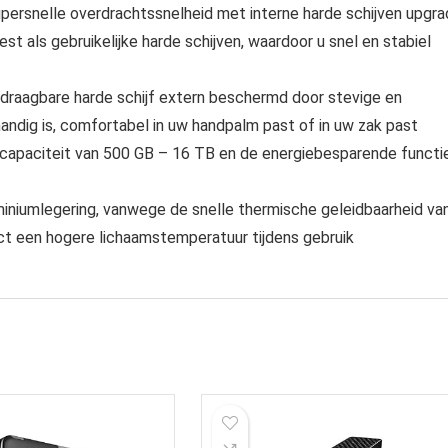
upersnelle overdrachtssnelheid met interne harde schijven upgr
est als gebruikelijke harde schijven, waardoor u snel en stabiel
draagbare harde schijf extern beschermd door stevige en
 handig is, comfortabel in uw handpalm past of in uw zak past
 capaciteit van 500 GB – 16 TB en de energiebesparende functie
miniumlegering, vanwege de snelle thermische geleidbaarheid va
ct een hogere lichaamstemperatuur tijdens gebruik