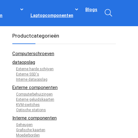
Blogs
n
Laptopcomponenten
Productcategorieën
Computerschroeven
dataopslag
Externe harde schijven
Externe SSD's
Interne dataopslag
Externe componenten
Computerbehuizingen
Externe geluidskaarten
KVM-switches
Optische stations
Interne componenten
Geheugen
Grafische kaarten
Moederborden