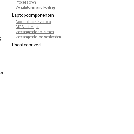
Processoren
Ventilatoren and koeling
Laptopcomponenten
Beeldscherminverters
BIOS batterijen
Vervangende schermen
Vervangende toetsenborden
5
Uncategorized
 en
k