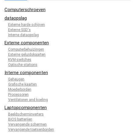
Computerschroeven
dataopslag
Externe harde schijven
Externe SSD's
Interne dataopslag
Externe componenten
Computerbehuizingen
Externe geluidskaarten
KVM-switches
Optische stations
Interne componenten
Geheugen
Grafische kaarten
Moederborden
Processoren
Ventilatoren and koeling
Laptopcomponenten
Beeldscherminverters
BIOS batterijen
Vervangende schermen
Vervangende toetsenborden