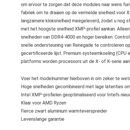
om ervoor te zorgen dat deze modules naar wens func
fabriek om te draaien op de vermelde snelheid voor 
langzamere kloksnelheid meegeleverd, zodat u nog s
met het hoogste snelheid XMP-profiel aankan. Alle
snelheden van DDR4-4000 en hoger bereiken. Control
snelle ondersteuning van Renegade te controleren o
gecertificeerde lijst. Premium systeemkoeling (CPU en 
platforms worden processors uit de X- of K-serie aa
Voer het modelnummer hierboven in om zeker te wete
Hoge snelheden gecombineerd met lage latenties om
Intel XMP-profielen geoptimaliseerd voor Intel’s nie
Klaar voor AMD Ryzen
Fierce zwart aluminium warmteverspreider
Levenslange garantie