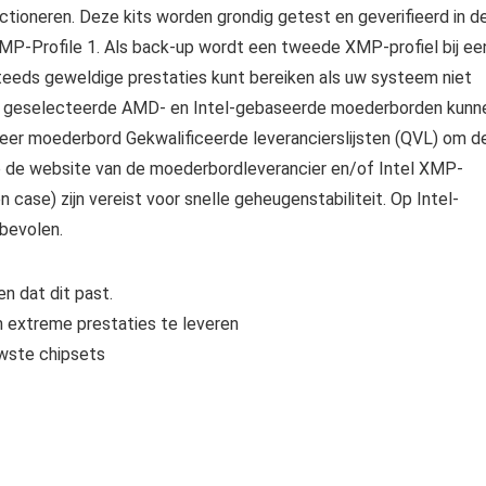
tioneren. Deze kits worden grondig getest en geverifieerd in d
XMP-Profile 1. Als back-up wordt een tweede XMP-profiel bij ee
teeds geweldige prestaties kunt bereiken als uw systeem niet
en geselecteerde AMD- en Intel-gebaseerde moederborden kunn
eer moederbord Gekwalificeerde leverancierslijsten (QVL) om d
p de website van de moederbordleverancier en/of Intel XMP-
case) zijn vereist voor snelle geheugenstabiliteit. Op Intel-
nbevolen.
n dat dit past.
 extreme prestaties te leveren
uwste chipsets