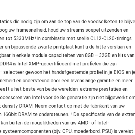
ies die nodig zijn om aan de top van de voedselketen te blijv
oog uw framesnelheid, houd uw streams soepel uitzenden en
en tot 5333MHz¹ in combinatie met snelle CL12-CL20-timings.
r en bijpassende zwarte printplaat kunt u de hitte verslaan en
ijgbaar in enkele module capaciteiten van 8GB – 32GB en kits van
R4 is Intel XMP-gecertificeerd met profielen die zijn
 – selecteer gewoon het handafgestemde profiel in je BIOS en j
snelheid en ondersteund door een levenslange garantie en meer
eeft u het beste van beide werelden: extreme prestaties en
essoren van Intel voor de 8e generatie zijn niet bijgewerkt o
density DRAM. Neem contact op met de fabrikant van uw
 16Gbit DRAM te ondersteunen. ¹ De specificatie van de extr
 kan buiten de mogelijkheden van uw AMD- of Intel-
le systeemcomponenten (bijv. CPU, moederbord, PSU) is vereist