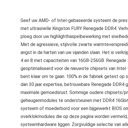
Geef uw AMD- of Intel-gebaseerde systeem de prestat
met ultrasnelle Kingston FURY Renegade DDR4. Verh
ploeg door uw highlighthaspelbewerking met snelhed
Met de agressieve, stijlvolle zwarte warmteverspreide
angst in de harten van uw vijanden slaan. Het is verkr
4 en 8 met capaciteiten van 16GB-256GB. Renegade DD
geoptimaliseerd voor de nieuwste chipsets van Intel
bent klaar om te gaan. 100% in de fabriek getest op 
dan 30 jaar expertise, betrouwbare Renegade DDR4 g
maximale gemoedsrust. Sommige oudere chipsets/proc
geheugenmodules te ondersteunen met DDR4 16Gbit 
systeem of moederbord voor een bijgewerkt BIOS om
overklokmodules die op deze pagina worden vermeld,
systeemhardware liggen. Zorgvuldige selectie van al