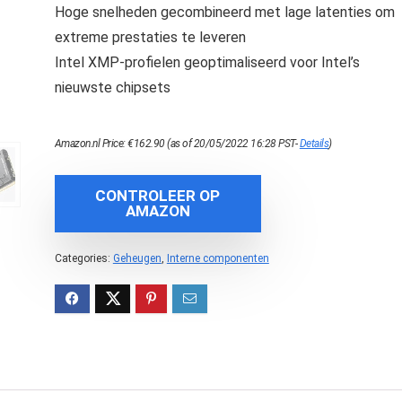
Hoge snelheden gecombineerd met lage latenties om
extreme prestaties te leveren
Intel XMP-profielen geoptimaliseerd voor Intel’s
nieuwste chipsets
Amazon.nl Price:
€
162.90
(as of 20/05/2022 16:28 PST-
Details
)
CONTROLEER OP
AMAZON
Categories:
Geheugen
,
Interne componenten