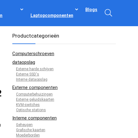
Blogs
n
Laptopcomponenten
Productcategorieën
Computerschroeven
dataopslag
Externe harde schijven
Externe SSD's
Interne dataopslag
Externe componenten
2
Computerbehuizingen
Externe geluidskaarten
KVM-switches
Optische stations
Interne componenten
n
Geheugen
Grafische kaarten
Moederborden