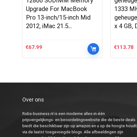
12800 SODIMM Memory
geheug
Upgrade For MacBook
1333 M
Pro 13-inch/15-inch Mid
geheuge
2012, iMac 21.5…
x 4 GB,
€
67.99
€
113.78
Over ons
Robs-business.nl is een moderne alles-in-één
prijsvergelijkings- en beoordelingswebsite die de beste deals
biedt die beschikbaar zijn op amazon en u op de hoogte houdt
via de laatst toegevoegde blogs. Alle afbeeldingen zijn