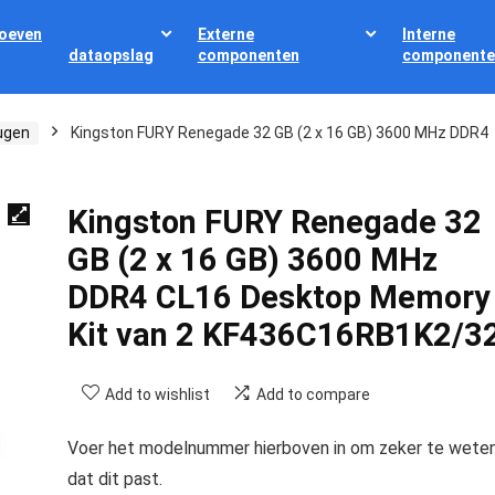
oeven
Externe
Interne
dataopslag
componenten
componente
ugen
Kingston FURY Renegade 32 GB (2 x 16 GB) 3600 MHz DDR4
Kingston FURY Renegade 32
GB (2 x 16 GB) 3600 MHz
DDR4 CL16 Desktop Memory
Kit van 2 KF436C16RB1K2/3
Add to wishlist
Add to compare
Voer het modelnummer hierboven in om zeker te wete
dat dit past.