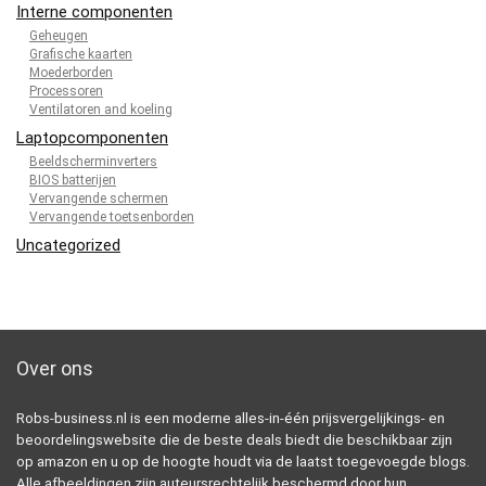
Interne componenten
Geheugen
Grafische kaarten
Moederborden
Processoren
Ventilatoren and koeling
Laptopcomponenten
Beeldscherminverters
BIOS batterijen
Vervangende schermen
Vervangende toetsenborden
Uncategorized
Over ons
Robs-business.nl is een moderne alles-in-één prijsvergelijkings- en
beoordelingswebsite die de beste deals biedt die beschikbaar zijn
op amazon en u op de hoogte houdt via de laatst toegevoegde blogs.
Alle afbeeldingen zijn auteursrechtelijk beschermd door hun