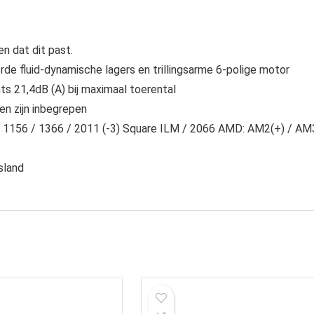
n dat dit past.
e fluid-dynamische lagers en trillingsarme 6-polige motor
s 21,4dB (A) bij maximaal toerental
n zijn inbegrepen
 / 1156 / 1366 / 2011 (-3) Square ILM / 2066 AMD: AM2(+) / AM
sland