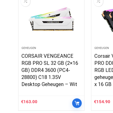
GEHEUGEN
GEHEUGEN
CORSAIR VENGEANCE
Corsair
RGB PRO SL 32 GB (2×16
PRO DDR
GB) DDR4 3600 (PC4-
RGB LED
28800) C18 1.35V
geheuge
Desktop Geheugen – Wit
x 16 GB
€
163.00
€
154.90