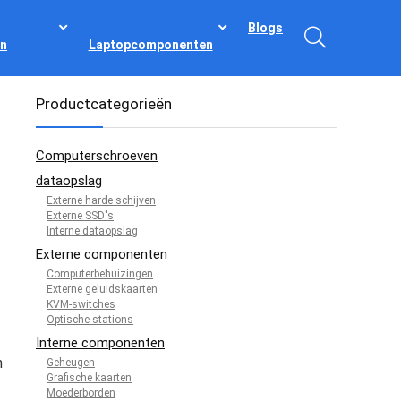
Blogs
n
Laptopcomponenten
Productcategorieën
Computerschroeven
dataopslag
Externe harde schijven
Externe SSD's
Interne dataopslag
Externe componenten
Computerbehuizingen
Externe geluidskaarten
KVM-switches
Optische stations
Interne componenten
n
Geheugen
Grafische kaarten
Moederborden