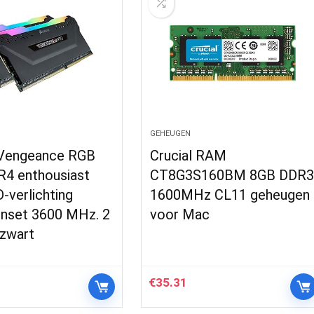
GEHEUGEN
 Vengeance RGB
Crucial RAM
4 enthousiast
CT8G3S160BM 8GB DDR
-verlichting
1600MHz CL11 geheugen
nset 3600 MHz. 2
voor Mac
 zwart
€
35.31