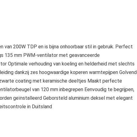
van 200W TDP en is bijna onhoorbaar stil in gebruik. Perfect
ings 135 mm PWM-ventilator met geavanceerde
motor Optimale verhouding van koeling en helderheid met slechts
leiding dankzij zes hoogwaardige koperen warmtepijpen Golven
e zwarte coating met keramische deeltjes Maakt perfecte
ntilatorbeugel van 120 mm inbegrepen Eenvoudig te begrijpen,
rden geïnstalleerd Geborsteld aluminium deksel met elegant
itscontrole in Duitsland