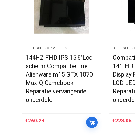
BEELDSCHERMINVERTERS
BEELDSCHER
144HZ FHD IPS 15.6″Lcd-
Compati
scherm Compatibel met
14″FHD 
Alienware m15 GTX 1070
Display
Max-Q Gamebook
LCD LED
Reparatie vervangende
Reparat
onderdelen
onderde
€
260.24
€
223.06