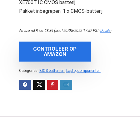
XE700T1C CMOS batterij
Pakket inbegrepen: 1 x CMOS-batterij
Amazon.nl Price:
€
8.39
(as of 20/05/2022 17:57 PST-
Details
)
CONTROLEER OP
AMAZON
Categories:
BIOS batterijen
,
Laptopcomponenten