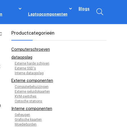
Blogs
n
Laptopcomponenten
Productcategorieën
C
Computerschroeven
dataopslag
Externe harde schijven
C
Externe SSD's
Interne dataopslag
Externe componenten
Computerbehuizingen
Externe geluidskaarten
KVM-switches
Optische stations
n
Interne componenten
Geheugen
Grafische kaarten
Moederborden