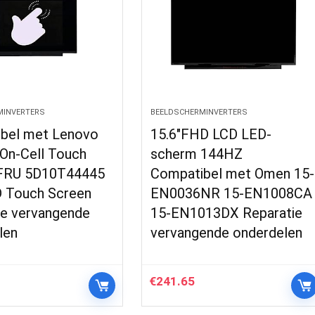
MINVERTERS
BEELDSCHERMINVERTERS
bel met Lenovo
15.6″FHD LCD LED-
On-Cell Touch
scherm 144HZ
 FRU 5D10T44445
Compatibel met Omen 15-
 Touch Screen
EN0036NR 15-EN1008CA
ie vervangende
15-EN1013DX Reparatie
len
vervangende onderdelen
€
241.65