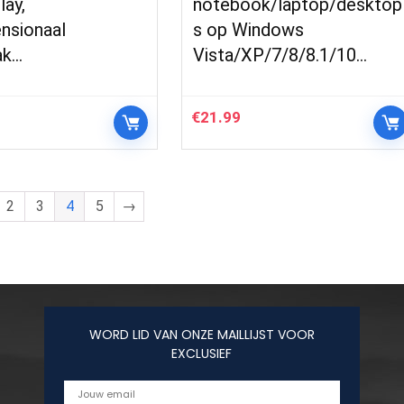
lay,
notebook/laptop/desktop
nsionaal
s op Windows
ak…
Vista/XP/7/8/8.1/10…
€
21.99
2
3
4
5
→
WORD LID VAN ONZE MAILLIJST VOOR
EXCLUSIEF