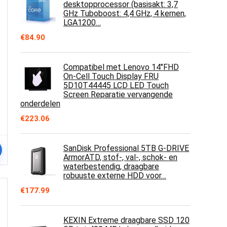
desktopprocessor (basisakt: 3,7
GHz Tuboboost: 4,4 GHz, 4 kernen,
LGA1200…
€
84.90
Compatibel met Lenovo 14"FHD
On-Cell Touch Display FRU
5D10T44445 LCD LED Touch
Screen Reparatie vervangende
onderdelen
€
223.06
SanDisk Professional 5TB G-DRIVE
ArmorATD, stof-, val-, schok- en
waterbestendig, draagbare
robuuste externe HDD voor…
€
177.99
KEXIN Extreme draagbare SSD 120