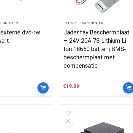
MPONENTEN
EXTERNE COMPONENTEN
externe dvd-rw
Jadeshay Beschermplaat
wart
– 24V 20A 7S Lithium Li-
Ion 18650 batterij BMS-
beschermplaat met
compensatie
€
19.89