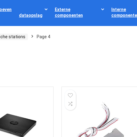
oeven
Externe
Interne
dataopslag
componenten
componente
sche stations
Page 4