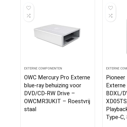
EXTERNE COMPONENTEN
EXTERNE CO
OWC Mercury Pro Externe
Pionee
blue-ray behuizing voor
Externe 
DVD/CD-RW Drive –
BDXL/DV
OWCMR3UKIT – Roestvrij
XD05TS
staal
Playback
Type-C,