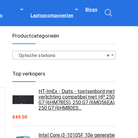
Blogs
n
Laptopcomponenten
Productcategorieën
Optische stations
×
Top verkopers
HT-ImEx - Duits - toetsenbord met
verlichting compatibel met HP 250
G7 (6HM78ES), 250 G7 (6MQ56EA),
250 G7 (6HM80ES…
€
49.00
Intel Core i3-10105F 10e generatie