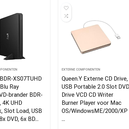
MPONENTEN
EXTERNE COMPONENTEN
r BDR-XS07TUHD
Queen.Y Externe CD Drive,
Blu Ray
USB Portable 2.0 Slot DV
D-brander BDR-
Drive VCD CD Writer
, 4K UHD
Burner Player voor Mac
, Slot Load, USB
OS/WindowsME/2000/XP
 8x DVD, 6x BD…
…