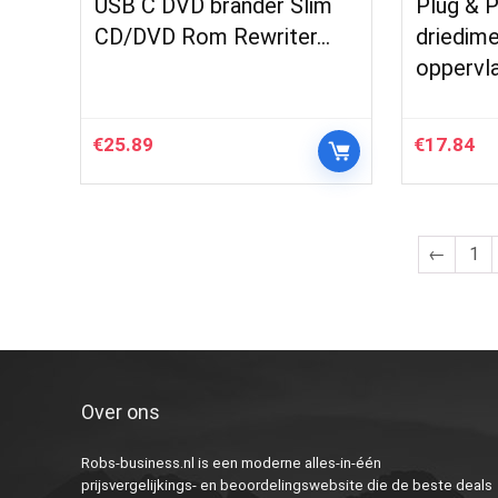
USB C DVD brander Slim
Plug & P
CD/DVD Rom Rewriter…
driedime
oppervl
€
25.89
€
17.84
←
1
Over ons
Robs-business.nl is een moderne alles-in-één
prijsvergelijkings- en beoordelingswebsite die de beste deals