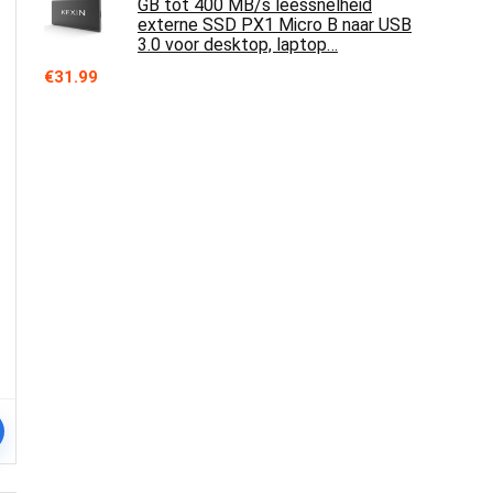
GB tot 400 MB/s leessnelheid
externe SSD PX1 Micro B naar USB
3.0 voor desktop, laptop…
€
31.99