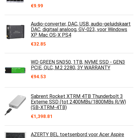
€
9.99
Audio-converter, DAC, USB, audio-geluidskaart
DAC, digitaal analoog, GV-023, voor Windows
XP Mac OS-X PS4
€
32.85
WD GREEN SN350, 1TB, NVME SSD - GEN3
PCIE, QLC, M.2 2280, 3Y WARRANTY
€
94.53
Sabrent Rocket XTRM 4TB Thunderbolt 3
Externe SSD (tot 2400MBs/1800MBs R/W)
(SB-XTRM-4TB)
€
1,398.81
AZERTY BEL toetsenbord voor Acer Aspire